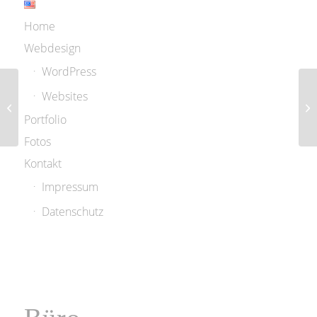
Home
Webdesign
WordPress
Jascha Nemtsov-
Websites
Pianist und
Portfolio
Musikwissenschaftler
Fotos
Kontakt
Impressum
Datenschutz